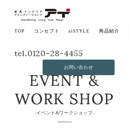
TOP
コンセプト
aiSTYLE
商品紹介
ホーム
イベント&ワークショップ
明日から
tel.0120-28-4455
アイ
チェ
無垢
コー
テー
ソフ
ベッ
デス
造
の想い
aiSTYLE
ア
材の魅力
ディネー
ブル
お手入れ
ァ
保証につ
ド
ク
作・オリ
その他の
EVENT &
ト
方法につ
いて
ジナルソ
商品
お問い合わせ
いて
ファ
WORK SHOP
イベント&ワークショップ