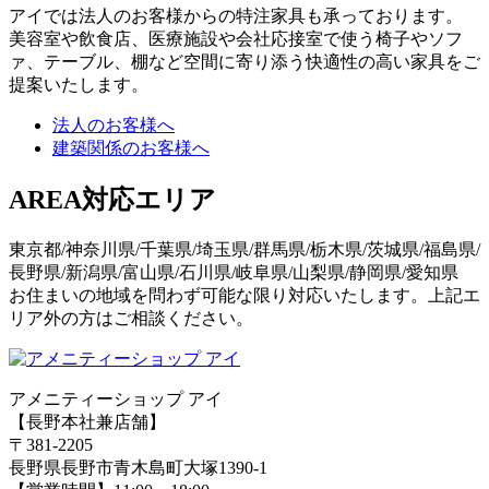
アイでは法人のお客様からの特注家具も承っております。
美容室や飲食店、医療施設や会社応接室で使う椅子やソフ
ァ、テーブル、棚など空間に寄り添う快適性の高い家具をご
提案いたします。
法人のお客様へ
建築関係のお客様へ
AREA
対応エリア
東京都/神奈川県/千葉県/埼玉県/群馬県/栃木県/茨城県/福島県/
長野県/新潟県/富山県/石川県/岐阜県/山梨県/静岡県/愛知県
お住まいの地域を問わず可能な限り対応いたします。上記エ
リア外の方はご相談ください。
アメニティーショップ アイ
【長野本社兼店舗】
〒381-2205
長野県長野市青木島町大塚1390-1