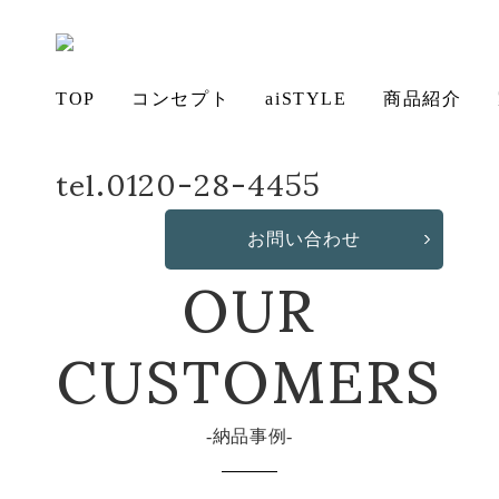
TOP
コンセプト
aiSTYLE
商品紹介
tel.0120-28-4455
ホーム
納品事例
デスク納品事例
アイ
チェ
無垢
コー
テー
ソフ
ベッ
デス
造
の想い
aiSTYLE
ア
材の魅力
ディネー
ブル
お手入れ
ァ
保証につ
ド
ク
作・オリ
その他の
OUR
お問い合わせ
ト
方法につ
いて
ジナルソ
商品
いて
ファ
CUSTOMERS
納品事例