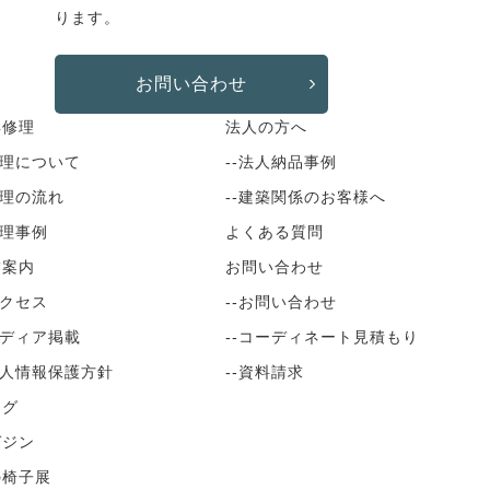
ります。
お問い合わせ
具修理
法人の方へ
修理について
--法人納品事例
修理の流れ
--建築関係のお客様へ
修理事例
よくある質問
舗案内
お問い合わせ
アクセス
--お問い合わせ
メディア掲載
--コーディネート見積もり
個人情報保護方針
--資料請求
ログ
ガジン
の椅子展