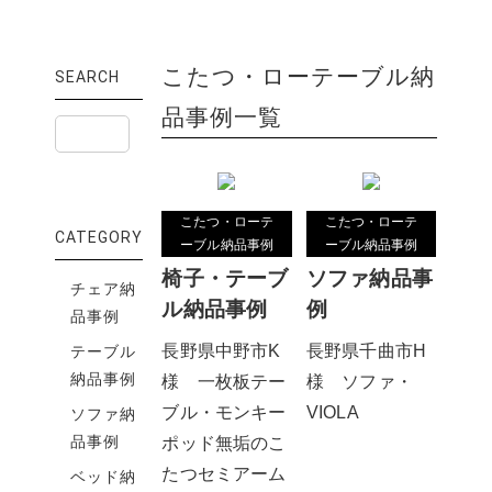
こたつ・ローテーブル納
SEARCH
品事例一覧
こたつ・ローテ
こたつ・ローテ
CATEGORY
ーブル納品事例
ーブル納品事例
椅子・テーブ
ソファ納品事
チェア納
ル納品事例
例
品事例
長野県中野市K
長野県千曲市H
テーブル
納品事例
様 一枚板テー
様 ソファ・
ブル・モンキー
VIOLA
ソファ納
品事例
ポッド無垢のこ
たつセミアーム
ベッド納