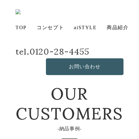
TOP
コンセプト
aiSTYLE
商品紹介
tel.0120-28-4455
ホーム
納品事例
こたつ・ローテーブル納品事例
アイ
チェ
無垢
コー
テー
ソフ
ベッ
デス
造
の想い
aiSTYLE
ア
材の魅力
ディネー
ブル
お手入れ
ァ
保証につ
ド
ク
作・オリ
その他の
お問い合わせ
ト
方法につ
いて
ジナルソ
商品
OUR
いて
ファ
CUSTOMERS
納品事例