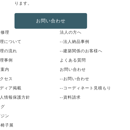
ります。
お問い合わせ
具修理
法人の方へ
修理について
--法人納品事例
修理の流れ
--建築関係のお客様へ
修理事例
よくある質問
舗案内
お問い合わせ
アクセス
--お問い合わせ
メディア掲載
--コーディネート見積もり
個人情報保護方針
--資料請求
ログ
ガジン
の椅子展