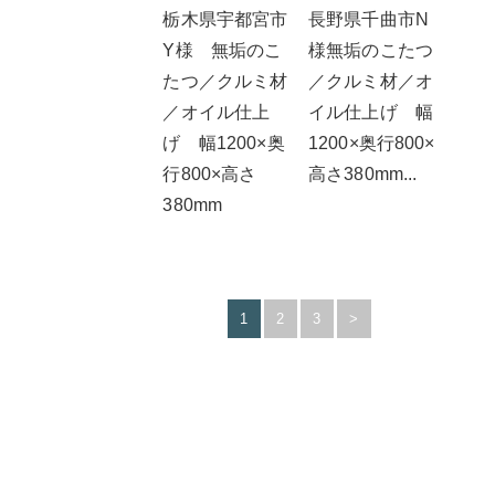
栃木県宇都宮市
長野県千曲市N
Y様 無垢のこ
様無垢のこたつ
たつ／クルミ材
／クルミ材／オ
／オイル仕上
イル仕上げ 幅
げ 幅1200×奥
1200×奥行800×
行800×高さ
高さ380mm...
380mm
1
2
3
>