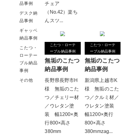
チェア
品事例
（No.42）楽ち
デスク納
んスツ...
品事例
ギャッベ
納品事例
こたつ・ローテ
こたつ・ローテ
こたつ・
ーブル納品事例
ーブル納品事例
ローテー
無垢のこたつ
無垢のこたつ
ブル納品
納品事例
納品事例
事例
その他
長野県長野市H
新潟県上越市K
様 無垢のこた
様 無垢のこた
つ／チェリー材
つ／クルミ材／
／ウレタン塗
ウレタン塗装
装 幅1200×奥
幅1200×奥行
行800×高さ
800×高さ
380mm
380mmzag...