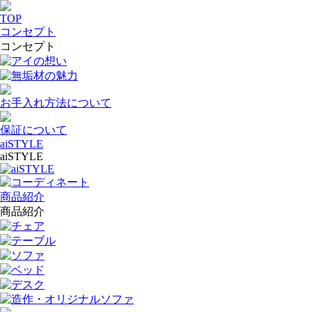
TOP
コンセプト
コンセプト
アイの想い
無垢材の魅力
お手入れ方法について
保証について
aiSTYLE
aiSTYLE
aiSTYLE
コーディネート
商品紹介
商品紹介
チェア
テーブル
ソファ
ベッド
デスク
造作・オリジナルソファ