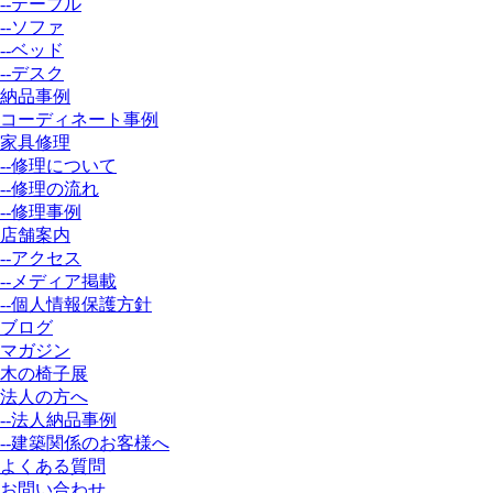
--テーブル
--ソファ
--ベッド
--デスク
納品事例
コーディネート事例
家具修理
--修理について
--修理の流れ
--修理事例
店舗案内
--アクセス
--メディア掲載
--個人情報保護方針
ブログ
マガジン
木の椅子展
法人の方へ
--法人納品事例
--建築関係のお客様へ
よくある質問
お問い合わせ