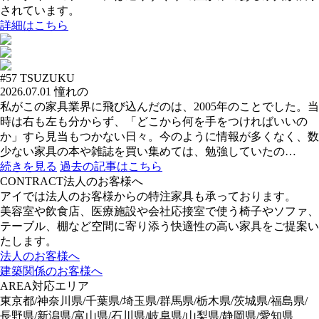
されています。
詳細はこちら
#57
TSUZUKU
2026.07.01
憧れの
私がこの家具業界に飛び込んだのは、2005年のことでした。当
時は右も左も分からず、「どこから何を手をつければいいの
か」すら見当もつかない日々。今のように情報が多くなく、数
少ない家具の本や雑誌を買い集めては、勉強していたの…
続きを見る
過去の記事はこちら
CONTRACT
法人のお客様へ
アイでは法人のお客様からの特注家具も承っております。
美容室や飲食店、医療施設や会社応接室で使う椅子やソファ、
テーブル、棚など空間に寄り添う快適性の高い家具をご提案い
たします。
法人のお客様へ
建築関係のお客様へ
AREA
対応エリア
東京都/神奈川県/千葉県/埼玉県/群馬県/栃木県/茨城県/福島県/
長野県/新潟県/富山県/石川県/岐阜県/山梨県/静岡県/愛知県