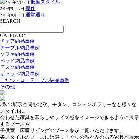
低座スタイル
2026年7月12日
新作
2013年9月27日
通常通り
2015年9月22日
SEARCH
CATEGORY
チェア納品事例
テーブル納品事例
ソファ納品事例
ベッド納品事例
デスク納品事例
ギャッベ納品事例
こたつ・ローテーブル納品事例
その他
2階の展示空間を北欧、モダン、コンテンポラリーなど様々な
スタイルに
合わせた家具を暮らしやサイズ感をイメージできるように展示
するブースや
子供室、床座リビングのブースをがご覧いただけます。
各スタイルのブースには選りすぐりの温かみのある家具が展示