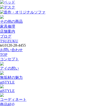
ベッド
デスク
造作・オリジナルソファ
その他の商品
家具修理
店舗案内
ブログ
TSUZUKU
tel.0120-28-4455
お問い合わせ
TOP
コンセプト
アイの想い
無垢材の魅力
aiSTYLE
aiSTYLE
コーディネート
商品紹介