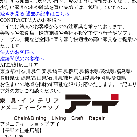
か」すら見当もつかない日々。今のように情報が多くなく、数
少ない家具の本や雑誌を買い集めては、勉強していたの…
続きを見る
過去の記事はこちら
CONTRACT
法人のお客様へ
アイでは法人のお客様からの特注家具も承っております。
美容室や飲食店、医療施設や会社応接室で使う椅子やソファ、
テーブル、棚など空間に寄り添う快適性の高い家具をご提案い
たします。
法人のお客様へ
建築関係のお客様へ
AREA
対応エリア
東京都/神奈川県/千葉県/埼玉県/群馬県/栃木県/茨城県/福島県/
長野県/新潟県/富山県/石川県/岐阜県/山梨県/静岡県/愛知県
お住まいの地域を問わず可能な限り対応いたします。上記エリ
ア外の方はご相談ください。
アメニティーショップ アイ
【長野本社兼店舗】
〒381-2205