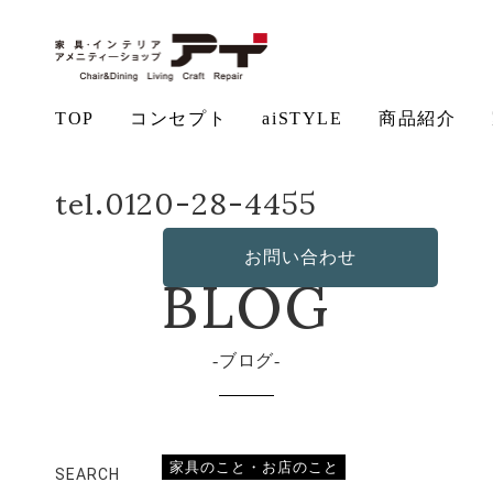
TOP
コンセプト
aiSTYLE
商品紹介
ホーム
店長日記
愛知＆岐阜
tel.0120-28-4455
アイ
チェ
無垢
コー
テー
ソフ
ベッ
デス
造
の想い
aiSTYLE
ア
材の魅力
ディネー
ブル
お手入れ
ァ
保証につ
ド
ク
作・オリ
その他の
BLOG
ト
方法につ
いて
ジナルソ
商品
お問い合わせ
いて
ファ
ブログ
家具のこと・お店のこと
SEARCH