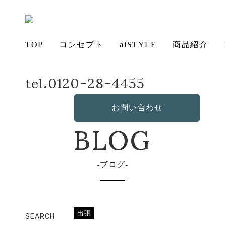
TOP
コンセプト
aiSTYLE
商品紹介
tel.0120-28-4455
ホーム
店長日記
北海道
アイ
チェ
無垢
コー
テー
ソフ
ベッ
デス
造
の想い
aiSTYLE
ア
材の魅力
ディネー
ブル
お手入れ
ァ
保証につ
ド
ク
作・オリ
その他の
BLOG
お問い合わせ
ト
方法につ
いて
ジナルソ
商品
いて
ファ
ブログ
出張
SEARCH