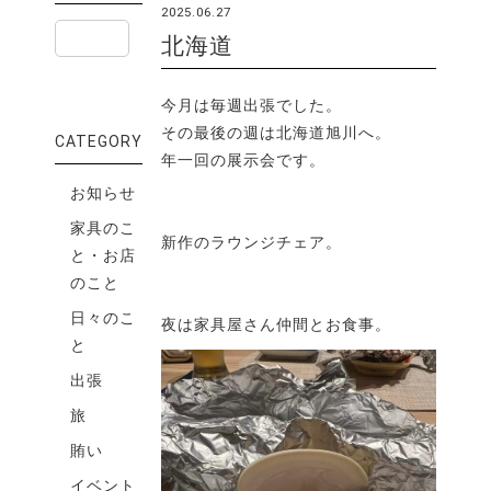
2025.06.27
北海道
今月は毎週出張でした。
その最後の週は北海道旭川へ。
CATEGORY
年一回の展示会です。
お知らせ
家具のこ
新作のラウンジチェア。
と・お店
のこと
日々のこ
夜は家具屋さん仲間とお食事。
と
出張
旅
賄い
イベント