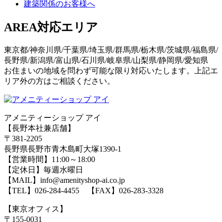
建築関係のお客様へ
AREA
対応エリア
東京都/神奈川県/千葉県/埼玉県/群馬県/栃木県/茨城県/福島県/
長野県/新潟県/富山県/石川県/岐阜県/山梨県/静岡県/愛知県
お住まいの地域を問わず可能な限り対応いたします。上記エ
リア外の方はご相談ください。
アメニティーショップ アイ
【長野本社兼店舗】
〒381-2205
長野県長野市青木島町大塚1390-1
【営業時間】11:00～18:00
【定休日】毎週水曜日
【MAIL】info@amenityshop-ai.co.jp
【TEL】
026-284-4455
【FAX】026-283-3328
【東京オフィス】
〒155-0031