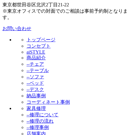
東京都世田谷区北沢2丁目21-22
※東京オフィスでの対面でのご相談は事前予約制となりま
す。
お問い合わせ
トップページ
コンセプト
aiSTYLE
商品紹介
--チェア
--テーブル
--ソファ
--ベッド
--デスク
納品事例
コーディネート事例
家具修理
--修理について
--修理の流れ
--修理事例
店舗案内