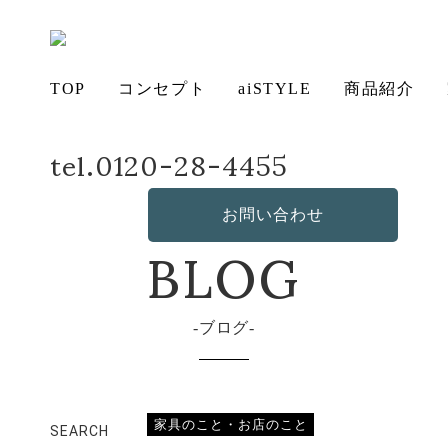
TOP
コンセプト
aiSTYLE
商品紹介
tel.0120-28-4455
ホーム
店長日記
ラウンジチェア＆オットマン
アイ
チェ
無垢
コー
テー
ソフ
ベッ
デス
造
の想い
aiSTYLE
ア
材の魅力
ディネー
ブル
お手入れ
ァ
保証につ
ド
ク
作・オリ
BLOG
その他の
お問い合わせ
ト
方法につ
いて
ジナルソ
商品
いて
ファ
ブログ
家具のこと・お店のこと
SEARCH