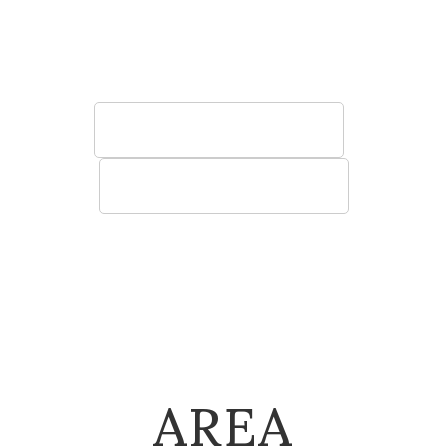
う椅子やソファ、テーブル、棚など空間に寄
り添う快適性の高い家具をご提案いたしま
す。
法人のお客様へ
建築関係のお客様へ
AREA