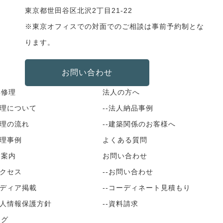
東京都世田谷区北沢2丁目21-22
※東京オフィスでの対面でのご相談は事前予約制とな
ります。
お問い合わせ
具修理
法人の方へ
修理について
--法人納品事例
修理の流れ
--建築関係のお客様へ
修理事例
よくある質問
舗案内
お問い合わせ
アクセス
--お問い合わせ
メディア掲載
--コーディネート見積もり
個人情報保護方針
--資料請求
ログ