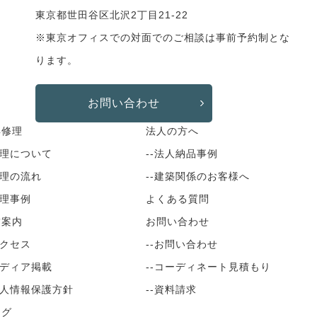
東京都世田谷区北沢2丁目21-22
※東京オフィスでの対面でのご相談は事前予約制とな
ります。
お問い合わせ
具修理
法人の方へ
修理について
--法人納品事例
修理の流れ
--建築関係のお客様へ
修理事例
よくある質問
舗案内
お問い合わせ
アクセス
--お問い合わせ
メディア掲載
--コーディネート見積もり
個人情報保護方針
--資料請求
ログ