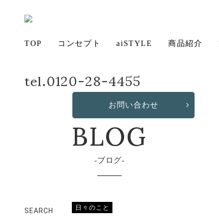
TOP
コンセプト
aiSTYLE
商品紹介
tel.0120-28-4455
ホーム
店長日記
エビビリヤニ
アイ
チェ
無垢
コー
テー
ソフ
ベッ
デス
造
の想い
aiSTYLE
ア
材の魅力
ディネー
ブル
お手入れ
ァ
保証につ
ド
ク
作・オリ
その他の
BLOG
お問い合わせ
ト
方法につ
いて
ジナルソ
商品
いて
ファ
ブログ
日々のこと
SEARCH