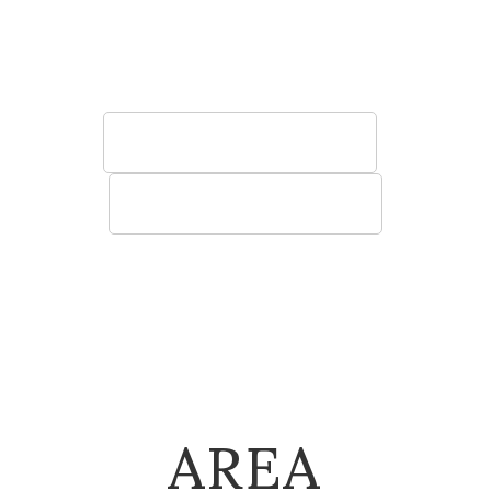
う椅子やソファ、テーブル、棚など空間に寄
り添う快適性の高い家具をご提案いたしま
す。
法人のお客様へ
建築関係のお客様へ
AREA