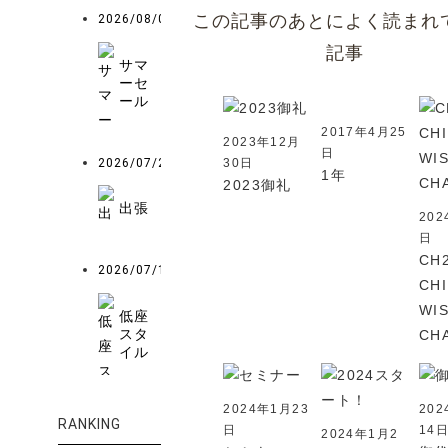
この記事のあとによく読まれ
2026/08/01
記事
サマ
ーセ
ール
2017年4月25
2023年12月
日
2026/07/25
30日
1年
2023御礼
出張
202
日
CH
2026/07/12
CH
WI
低座
スタ
CH
イル
2024年1月23
202
RANKING
日
14
2024年1月2