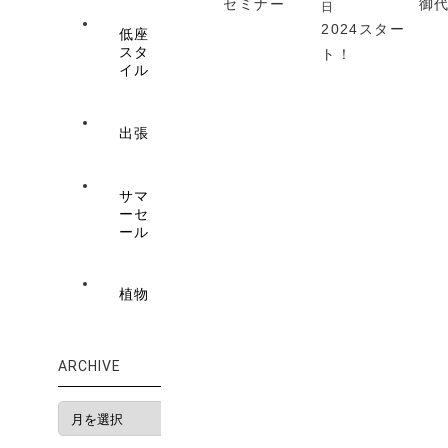
セミナー
御
日
2024スター
低座
スタ
ト！
イル
出張
サマ
ーセ
ール
植物
ARCHIVE