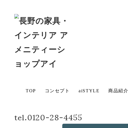
ホーム
店長日記
スツール
BLOG
aiSTYLE
アイの
チェア
テーブ
ソファ
ベッド
デスク
保証に
想い
無垢材
コーデ
ル
ついて
お手入
その他
の魅力
ィネー
れ方法
の商品
ト
造作・
につい
TOP
コンセプト
aiSTYLE
商品紹
オリジ
て
ナルソ
ファ
ブログ
tel.0120-28-4455