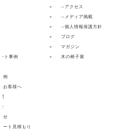
--アクセス
--メディア掲載
--個人情報保護方針
ブログ
マガジン
ート事例
木の椅子展
事例
係のお客様へ
問
せ
わせ
ィネート見積もり