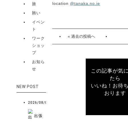
location
@tanaka.no.ie
旅
賄い
イベン
ト
« 過去の投稿へ
ワーク
ショッ
プ
お知ら
せ
この記事が気
たら
いいね！お待
NEW POST
おります
2026/08/07
出張