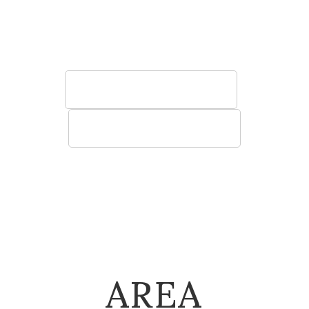
う椅子やソファ、テーブル、棚など空間に寄
り添う快適性の高い家具をご提案いたしま
す。
法人のお客様へ
建築関係のお客様へ
AREA