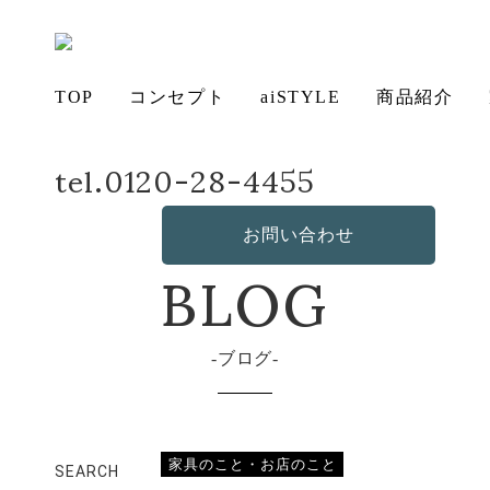
TOP
コンセプト
aiSTYLE
商品紹介
tel.0120-28-4455
ホーム
店長日記
イグサロープ
アイ
チェ
無垢
コー
テー
ソフ
ベッ
デス
造
の想い
aiSTYLE
ア
材の魅力
ディネー
ブル
お手入れ
ァ
保証につ
ド
ク
作・オリ
その他の
BLOG
お問い合わせ
ト
方法につ
いて
ジナルソ
商品
いて
ファ
ブログ
家具のこと・お店のこと
SEARCH