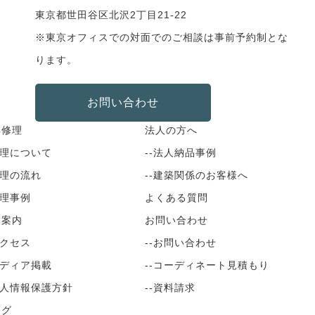
東京都世田谷区北沢2丁目21-22
※東京オフィスでの対面でのご相談は事前予約制とな
ります。
お問い合わせ
具修理
法人の方へ
修理について
--法人納品事例
修理の流れ
--建築関係のお客様へ
修理事例
よくある質問
舗案内
お問い合わせ
アクセス
--お問い合わせ
メディア掲載
--コーディネート見積もり
個人情報保護方針
--資料請求
ログ