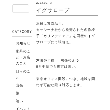
2023.09.13
イグサロープ
本日は東京品川。
カッシーナ社から発売された名作椅
CATEGORY
子「カリマテチェア」を国産のイグ
サロープにて張替え。
お知らせ
家具のこ
と・お店
左張替え前 → 右張替え後
のこと
9月中旬でも東京は暑い。
日々のこ
と
東京オフィス開設につき、地域を問
わず可能な限り対応します。
出張
旅
賄い
イベント