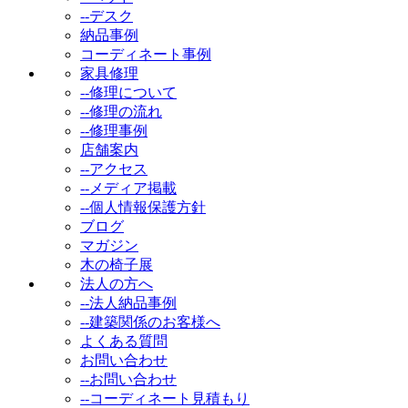
--デスク
納品事例
コーディネート事例
家具修理
--修理について
--修理の流れ
--修理事例
店舗案内
--アクセス
--メディア掲載
--個人情報保護方針
ブログ
マガジン
木の椅子展
法人の方へ
--法人納品事例
--建築関係のお客様へ
よくある質問
お問い合わせ
--お問い合わせ
--コーディネート見積もり