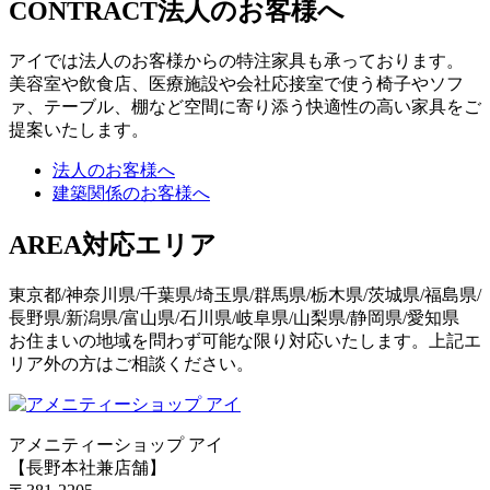
CONTRACT
法人のお客様へ
アイでは法人のお客様からの特注家具も承っております。
美容室や飲食店、医療施設や会社応接室で使う椅子やソフ
ァ、テーブル、棚など空間に寄り添う快適性の高い家具をご
提案いたします。
法人のお客様へ
建築関係のお客様へ
AREA
対応エリア
東京都/神奈川県/千葉県/埼玉県/群馬県/栃木県/茨城県/福島県/
長野県/新潟県/富山県/石川県/岐阜県/山梨県/静岡県/愛知県
お住まいの地域を問わず可能な限り対応いたします。上記エ
リア外の方はご相談ください。
アメニティーショップ アイ
【長野本社兼店舗】