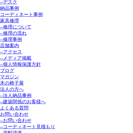
--デスク
納品事例
コーディネート事例
家具修理
--修理について
--修理の流れ
--修理事例
店舗案内
--アクセス
--メディア掲載
--個人情報保護方針
ブログ
マガジン
木の椅子展
法人の方へ
--法人納品事例
--建築関係のお客様へ
よくある質問
お問い合わせ
--お問い合わせ
--コーディネート見積もり
--資料請求