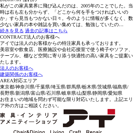
私がこの家具業界に飛び込んだのは、2005年のことでした。当
時は右も左も分からず、「どこから何を手をつければいいの
か」すら見当もつかない日々。今のように情報が多くなく、数
少ない家具の本や雑誌を買い集めては、勉強していたの…
続きを見る
過去の記事はこちら
CONTRACT
法人のお客様へ
アイでは法人のお客様からの特注家具も承っております。
美容室や飲食店、医療施設や会社応接室で使う椅子やソファ、
テーブル、棚など空間に寄り添う快適性の高い家具をご提案い
たします。
法人のお客様へ
建築関係のお客様へ
AREA
対応エリア
東京都/神奈川県/千葉県/埼玉県/群馬県/栃木県/茨城県/福島県/
長野県/新潟県/富山県/石川県/岐阜県/山梨県/静岡県/愛知県
お住まいの地域を問わず可能な限り対応いたします。上記エリ
ア外の方はご相談ください。