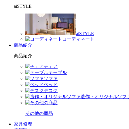
aiSTYLE
aiSTYLE
コーディネート
商品紹介
商品紹介
チェア
テーブル
ソファ
ベッド
デスク
造作・オリジナルソフ
その他の商品
家具修理