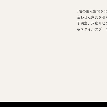
2階の展示空間を
合わせた家具を暮
子供室、床座リビ
各スタイルのブー