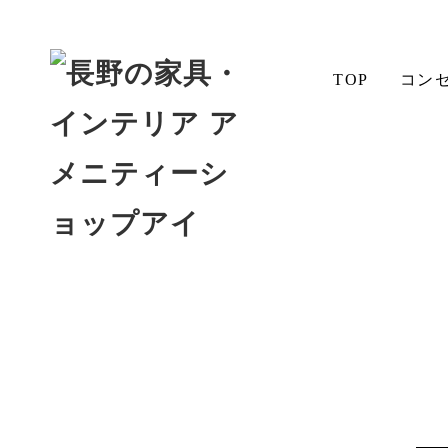
TOP
コン
ホーム
店長日記
上越市へ
チェア
aiSTYLE
アイの想い
テーブル
無垢材の
コーデ
魅力
ィネート
お手