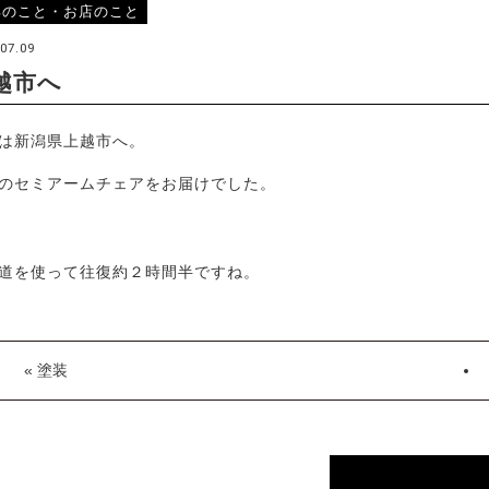
具のこと・お店のこと
07.09
越市へ
は新潟県上越市へ。
のセミアームチェアをお届けでした。
道を使って往復約２時間半ですね。
« 塗装