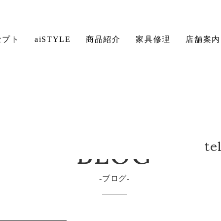
セプト
aiSTYLE
商品紹介
家具修理
店舗案内
ソファ
ベッド
デスク
BLOG
保証について
te
入れ方法について
ブログ