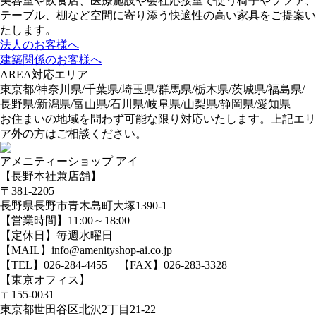
美容室や飲食店、医療施設や会社応接室で使う椅子やソファ、
テーブル、棚など空間に寄り添う快適性の高い家具をご提案い
たします。
法人のお客様へ
建築関係のお客様へ
AREA
対応エリア
東京都/神奈川県/千葉県/埼玉県/群馬県/栃木県/茨城県/福島県/
長野県/新潟県/富山県/石川県/岐阜県/山梨県/静岡県/愛知県
お住まいの地域を問わず可能な限り対応いたします。上記エリ
ア外の方はご相談ください。
アメニティーショップ アイ
【長野本社兼店舗】
〒381-2205
長野県長野市青木島町大塚1390-1
【営業時間】11:00～18:00
【定休日】毎週水曜日
【MAIL】info@amenityshop-ai.co.jp
【TEL】
026-284-4455
【FAX】026-283-3328
【東京オフィス】
〒155-0031
東京都世田谷区北沢2丁目21-22