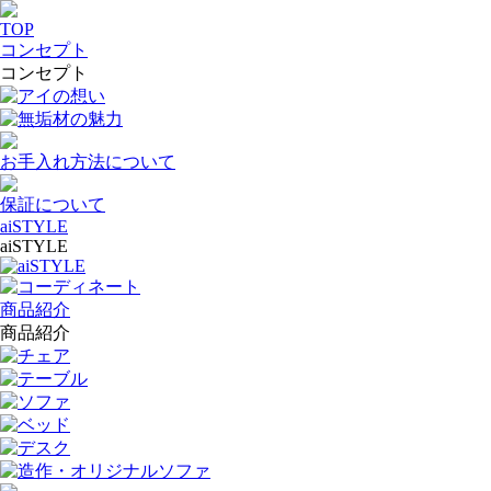
TOP
コンセプト
コンセプト
アイの想い
無垢材の魅力
お手入れ方法について
保証について
aiSTYLE
aiSTYLE
aiSTYLE
コーディネート
商品紹介
商品紹介
チェア
テーブル
ソファ
ベッド
デスク
造作・オリジナルソファ