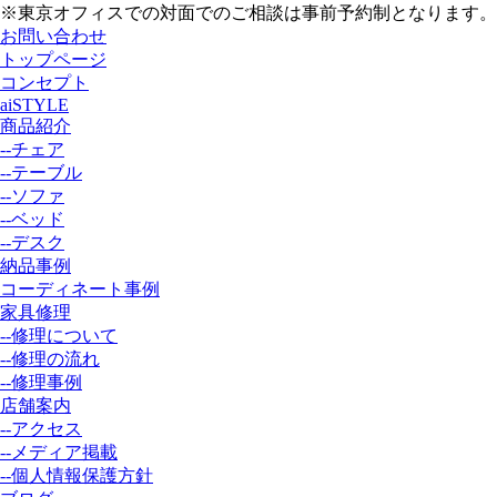
※東京オフィスでの対面でのご相談は事前予約制となります。
お問い合わせ
トップページ
コンセプト
aiSTYLE
商品紹介
--チェア
--テーブル
--ソファ
--ベッド
--デスク
納品事例
コーディネート事例
家具修理
--修理について
--修理の流れ
--修理事例
店舗案内
--アクセス
--メディア掲載
--個人情報保護方針