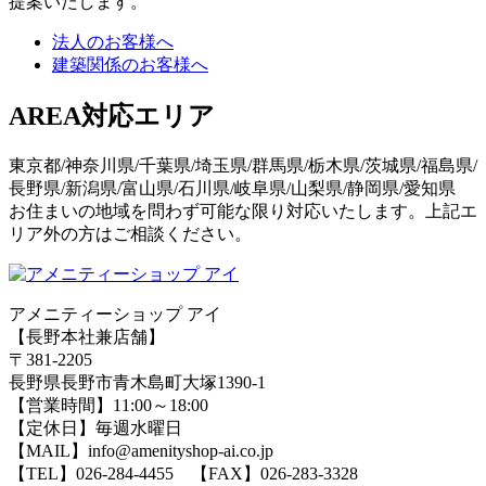
提案いたします。
法人のお客様へ
建築関係のお客様へ
AREA
対応エリア
東京都/神奈川県/千葉県/埼玉県/群馬県/栃木県/茨城県/福島県/
長野県/新潟県/富山県/石川県/岐阜県/山梨県/静岡県/愛知県
お住まいの地域を問わず可能な限り対応いたします。上記エ
リア外の方はご相談ください。
アメニティーショップ アイ
【長野本社兼店舗】
〒381-2205
長野県長野市青木島町大塚1390-1
【営業時間】11:00～18:00
【定休日】毎週水曜日
【MAIL】info@amenityshop-ai.co.jp
【TEL】
026-284-4455
【FAX】026-283-3328