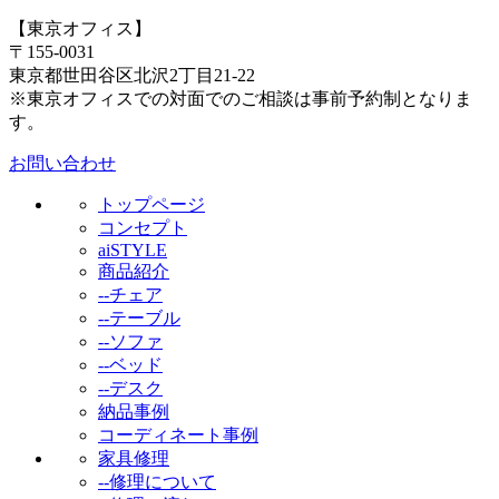
【東京オフィス】
〒155-0031
東京都世田谷区北沢2丁目21-22
※東京オフィスでの対面でのご相談は事前予約制となりま
す。
お問い合わせ
トップページ
コンセプト
aiSTYLE
商品紹介
--チェア
--テーブル
--ソファ
--ベッド
--デスク
納品事例
コーディネート事例
家具修理
--修理について