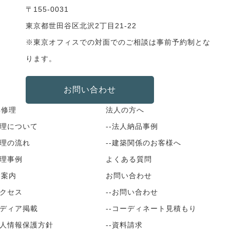
〒155-0031
東京都世田谷区北沢2丁目21-22
※東京オフィスでの対面でのご相談は事前予約制とな
ります。
お問い合わせ
具修理
法人の方へ
修理について
--法人納品事例
修理の流れ
--建築関係のお客様へ
修理事例
よくある質問
舗案内
お問い合わせ
アクセス
--お問い合わせ
メディア掲載
--コーディネート見積もり
個人情報保護方針
--資料請求