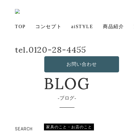
TOP
コンセプト
aiSTYLE
商品紹介
tel.0120-28-4455
ホーム
店長日記
工場見学
アイ
チェ
無垢
コー
テー
ソフ
ベッ
デス
造
の想い
ア
材の魅力
ディネー
ブル
お手入れ
ァ
保証につ
ド
ク
作・オリ
その他の
BLOG
aiSTYLE
お問い合わせ
ト
方法につ
いて
ジナルソ
商品
いて
ファ
ブログ
家具のこと・お店のこと
SEARCH