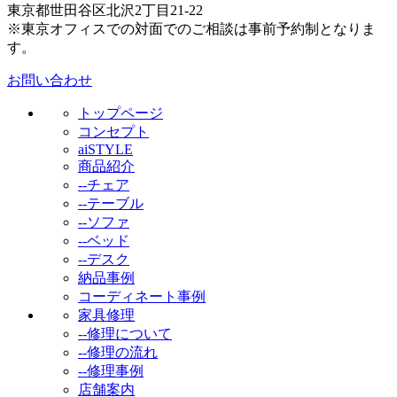
東京都世田谷区北沢2丁目21-22
※東京オフィスでの対面でのご相談は事前予約制となりま
す。
お問い合わせ
トップページ
コンセプト
aiSTYLE
商品紹介
--チェア
--テーブル
--ソファ
--ベッド
--デスク
納品事例
コーディネート事例
家具修理
--修理について
--修理の流れ
--修理事例
店舗案内