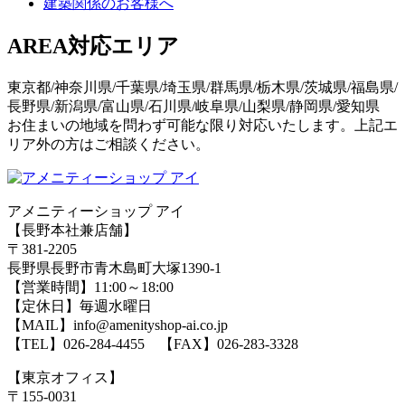
建築関係のお客様へ
AREA
対応エリア
東京都/神奈川県/千葉県/埼玉県/群馬県/栃木県/茨城県/福島県/
長野県/新潟県/富山県/石川県/岐阜県/山梨県/静岡県/愛知県
お住まいの地域を問わず可能な限り対応いたします。上記エ
リア外の方はご相談ください。
アメニティーショップ アイ
【長野本社兼店舗】
〒381-2205
長野県長野市青木島町大塚1390-1
【営業時間】11:00～18:00
【定休日】毎週水曜日
【MAIL】info@amenityshop-ai.co.jp
【TEL】
026-284-4455
【FAX】026-283-3328
【東京オフィス】
〒155-0031