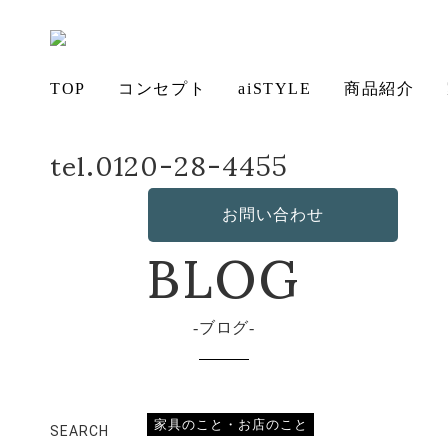
TOP
コンセプト
aiSTYLE
商品紹介
tel.0120-28-4455
ホーム
店長日記
岐阜～静岡へ
アイ
チェ
無垢
コー
テー
ソフ
ベッ
造
の想い
aiSTYLE
ア
材の魅力
ディネー
ブル
お手入れ
ァ
保証につ
ド
作・オリ
その他の
BLOG
デスク
お問い合わせ
ト
方法につ
いて
ジナルソ
商品
いて
ファ
ブログ
家具のこと・お店のこと
SEARCH