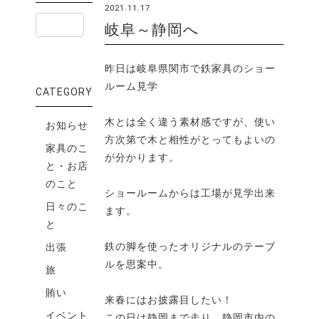
2021.11.17
岐阜～静岡へ
昨日は岐阜県関市で鉄家具のショー
ルーム見学
CATEGORY
木とは全く違う素材感ですが、使い
お知らせ
方次第で木と相性がとってもよいの
家具のこ
が分かります。
と・お店
のこと
ショールームからは工場が見学出来
日々のこ
ます。
と
鉄の脚を使ったオリジナルのテーブ
出張
ルを思案中。
旅
賄い
来春にはお披露目したい！
イベント
この日は静岡まで走り、静岡市内の