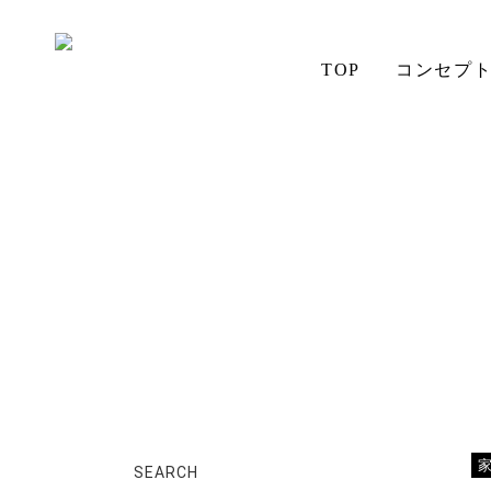
TOP
コンセプ
ホーム
店長日記
安曇野へ
アイの想い
aiSTYLE
チェア
無垢材の魅力
コーディネート
テーブル
ソファ
お手入れ
SEARCH