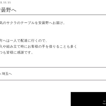
21.11.11
安曇野へ
気のサクラのテーブルを安曇野へお届け。
方へは一人で配達に行くので、
入や組み立て時にお客様の手を借りることも多く
つも皆様に感謝です。
« 埼玉へ