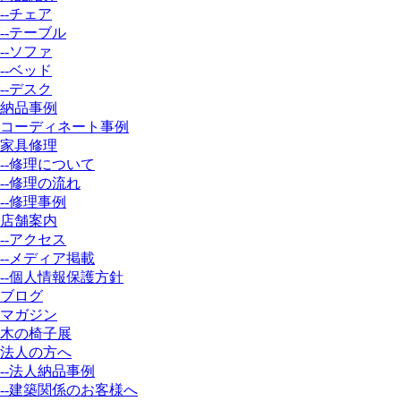
--チェア
--テーブル
--ソファ
--ベッド
--デスク
納品事例
コーディネート事例
家具修理
--修理について
--修理の流れ
--修理事例
店舗案内
--アクセス
--メディア掲載
--個人情報保護方針
ブログ
マガジン
木の椅子展
法人の方へ
--法人納品事例
--建築関係のお客様へ