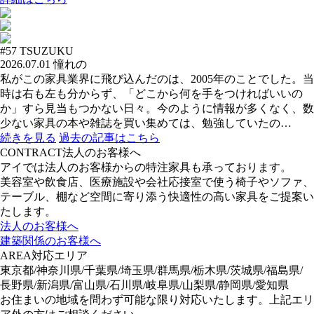
#57
TSUZUKU
2026.07.01
憧れの
私がこの家具業界に飛び込んだのは、2005年のことでした。当
時は右も左も分からず、「どこから何を手をつければいいの
か」すら見当もつかない日々。今のように情報が多くなく、数
少ない家具の本や雑誌を買い集めては、勉強していたの…
続きを見る
過去の記事はこちら
CONTRACT
法人のお客様へ
アイでは法人のお客様からの特注家具も承っております。
美容室や飲食店、医療施設や会社応接室で使う椅子やソファ、
テーブル、棚など空間に寄り添う快適性の高い家具をご提案い
たします。
法人のお客様へ
建築関係のお客様へ
AREA
対応エリア
東京都/神奈川県/千葉県/埼玉県/群馬県/栃木県/茨城県/福島県/
長野県/新潟県/富山県/石川県/岐阜県/山梨県/静岡県/愛知県
お住まいの地域を問わず可能な限り対応いたします。上記エリ