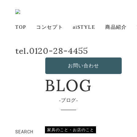
TOP
コンセプト
aiSTYLE
商品紹介
tel.0120-28-4455
ホーム
店長日記
姪っ子
アイ
チェ
無垢
コー
テー
ソフ
ベッ
デス
造
の想い
ア
材の魅力
ディネー
ブル
お手入れ
ァ
保証につ
ド
ク
作・オリ
その他の
BLOG
aiSTYLE
お問い合わせ
ト
方法につ
いて
ジナルソ
商品
いて
ファ
ブログ
家具のこと・お店のこと
SEARCH