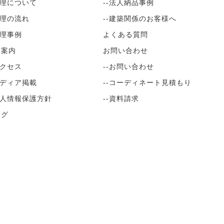
修理について
--法人納品事例
修理の流れ
--建築関係のお客様へ
修理事例
よくある質問
舗案内
お問い合わせ
アクセス
--お問い合わせ
メディア掲載
--コーディネート見積もり
無料見積もり
個人情報保護方針
--資料請求
ログ
ガジン
の椅子展
© 2026
Amenity Shop Ai
All Rights Reserved.