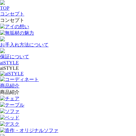
TOP
コンセプト
コンセプト
アイの想い
無垢材の魅力
お手入れ方法について
保証について
aiSTYLE
aiSTYLE
aiSTYLE
コーディネート
商品紹介
商品紹介
チェア
テーブル
ソファ
ベッド
デスク
造作・オリジナルソファ