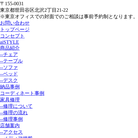
〒155-0031
東京都世田谷区北沢2丁目21-22
※東京オフィスでの対面でのご相談は事前予約制となります。
お問い合わせ
トップページ
コンセプト
aiSTYLE
商品紹介
--チェア
--テーブル
--ソファ
--ベッド
--デスク
納品事例
コーディネート事例
家具修理
--修理について
--修理の流れ
--修理事例
店舗案内
--アクセス