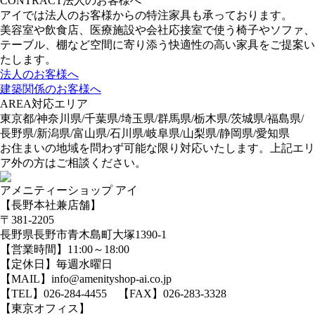
CONTRACT
法人のお客様へ
アイでは法人のお客様からの特注家具も承っております。
美容室や飲食店、医療施設や会社応接室で使う椅子やソファ、
テーブル、棚など空間に寄り添う快適性の高い家具をご提案い
たします。
法人のお客様へ
建築関係のお客様へ
AREA
対応エリア
東京都/神奈川県/千葉県/埼玉県/群馬県/栃木県/茨城県/福島県/
長野県/新潟県/富山県/石川県/岐阜県/山梨県/静岡県/愛知県
お住まいの地域を問わず可能な限り対応いたします。上記エリ
ア外の方はご相談ください。
アメニティーショップ アイ
【長野本社兼店舗】
〒381-2205
長野県長野市青木島町大塚1390-1
【営業時間】11:00～18:00
【定休日】毎週水曜日
【MAIL】info@amenityshop-ai.co.jp
【TEL】
026-284-4455
【FAX】026-283-3328
【東京オフィス】