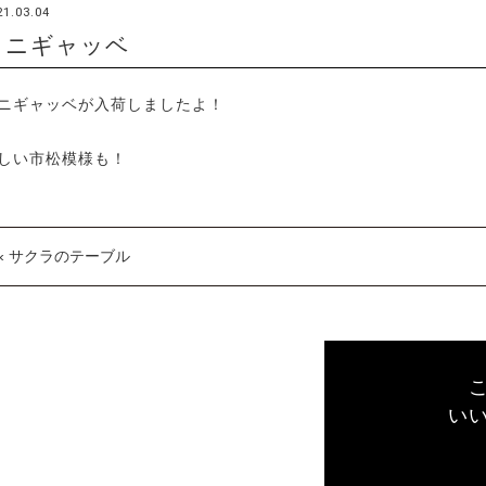
21.03.04
ミニギャッベ
ニギャッベが入荷しましたよ！
しい市松模様も！
« サクラのテーブル
い