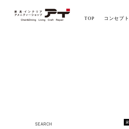
TOP
コンセプ
ホーム
店長日記
ミニギャッベ
アイの想い
aiSTYLE
チェア
無垢材の魅力
コーディネート
テーブル
ソファ
お手入れ
SEARCH