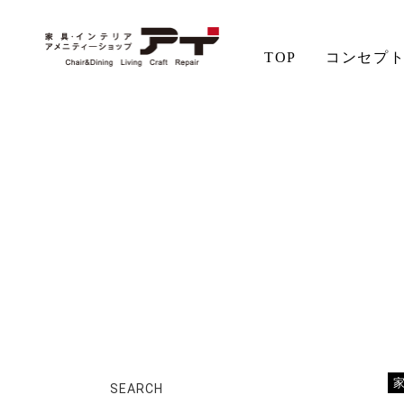
TOP
コンセプ
ホーム
店長日記
特注ベッドフレーム
アイの想い
aiSTYLE
チェア
無垢材の魅力
コーディネート
テーブル
ソファ
お手入れ
SEARCH