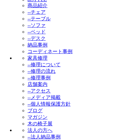
商品紹介
--チェア
--テーブル
--ソファ
--ベッド
--デスク
納品事例
コーディネート事例
家具修理
--修理について
--修理の流れ
--修理事例
店舗案内
--アクセス
--メディア掲載
--個人情報保護方針
ブログ
マガジン
木の椅子展
法人の方へ
--法人納品事例