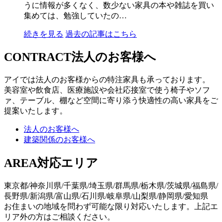
うに情報が多くなく、数少ない家具の本や雑誌を買い
集めては、勉強していたの…
続きを見る
過去の記事はこちら
CONTRACT
法人のお客様へ
アイでは法人のお客様からの特注家具も承っております。
美容室や飲食店、医療施設や会社応接室で使う椅子やソフ
ァ、テーブル、棚など空間に寄り添う快適性の高い家具をご
提案いたします。
法人のお客様へ
建築関係のお客様へ
AREA
対応エリア
東京都/神奈川県/千葉県/埼玉県/群馬県/栃木県/茨城県/福島県/
長野県/新潟県/富山県/石川県/岐阜県/山梨県/静岡県/愛知県
お住まいの地域を問わず可能な限り対応いたします。上記エ
リア外の方はご相談ください。