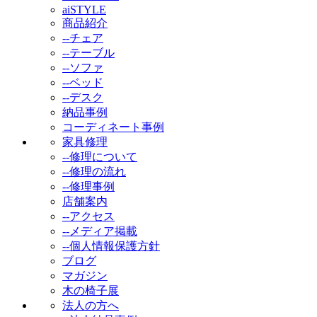
aiSTYLE
商品紹介
--チェア
--テーブル
--ソファ
--ベッド
--デスク
納品事例
コーディネート事例
家具修理
--修理について
--修理の流れ
--修理事例
店舗案内
--アクセス
--メディア掲載
--個人情報保護方針
ブログ
マガジン
木の椅子展
法人の方へ