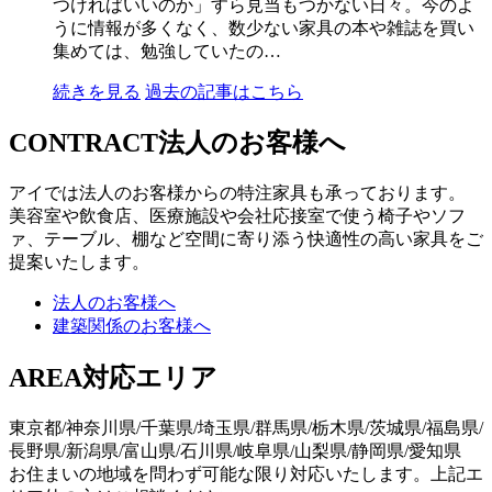
つければいいのか」すら見当もつかない日々。今のよ
うに情報が多くなく、数少ない家具の本や雑誌を買い
集めては、勉強していたの…
続きを見る
過去の記事はこちら
CONTRACT
法人のお客様へ
アイでは法人のお客様からの特注家具も承っております。
美容室や飲食店、医療施設や会社応接室で使う椅子やソフ
ァ、テーブル、棚など空間に寄り添う快適性の高い家具をご
提案いたします。
法人のお客様へ
建築関係のお客様へ
AREA
対応エリア
東京都/神奈川県/千葉県/埼玉県/群馬県/栃木県/茨城県/福島県/
長野県/新潟県/富山県/石川県/岐阜県/山梨県/静岡県/愛知県
お住まいの地域を問わず可能な限り対応いたします。上記エ