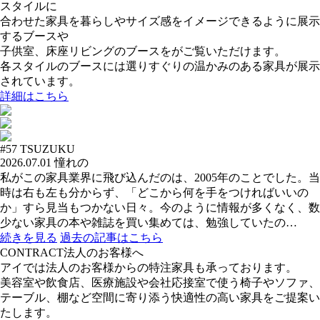
スタイルに
合わせた家具を暮らしやサイズ感をイメージできるように展示
するブースや
子供室、床座リビングのブースをがご覧いただけます。
各スタイルのブースには選りすぐりの温かみのある家具が展示
されています。
詳細はこちら
#57
TSUZUKU
2026.07.01
憧れの
私がこの家具業界に飛び込んだのは、2005年のことでした。当
時は右も左も分からず、「どこから何を手をつければいいの
か」すら見当もつかない日々。今のように情報が多くなく、数
少ない家具の本や雑誌を買い集めては、勉強していたの…
続きを見る
過去の記事はこちら
CONTRACT
法人のお客様へ
アイでは法人のお客様からの特注家具も承っております。
美容室や飲食店、医療施設や会社応接室で使う椅子やソファ、
テーブル、棚など空間に寄り添う快適性の高い家具をご提案い
たします。