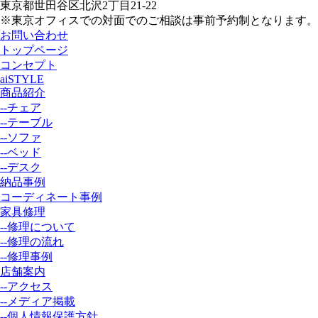
東京都世田谷区北沢2丁目21-22
※東京オフィスでの対面でのご相談は事前予約制となります。
お問い合わせ
トップページ
コンセプト
aiSTYLE
商品紹介
--チェア
--テーブル
--ソファ
--ベッド
--デスク
納品事例
コーディネート事例
家具修理
--修理について
--修理の流れ
--修理事例
店舗案内
--アクセス
--メディア掲載
--個人情報保護方針