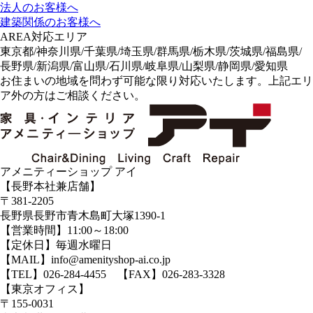
法人のお客様へ
建築関係のお客様へ
AREA
対応エリア
東京都/神奈川県/千葉県/埼玉県/群馬県/栃木県/茨城県/福島県/
長野県/新潟県/富山県/石川県/岐阜県/山梨県/静岡県/愛知県
お住まいの地域を問わず可能な限り対応いたします。上記エリ
ア外の方はご相談ください。
アメニティーショップ アイ
【長野本社兼店舗】
〒381-2205
長野県長野市青木島町大塚1390-1
【営業時間】11:00～18:00
【定休日】毎週水曜日
【MAIL】info@amenityshop-ai.co.jp
【TEL】
026-284-4455
【FAX】026-283-3328
【東京オフィス】
〒155-0031