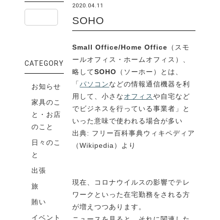
2020.04.11
SOHO
Small Office/Home Office
（スモ
ールオフィス・ホームオフィス）、
CATEGORY
略して
SOHO
（ソーホー）とは、
「
パソコン
などの情報通信機器を利
お知らせ
用して、小さな
オフィス
や自宅など
家具のこ
でビジネスを行っている事業者」と
と・お店
いった意味で使われる場合が多い
のこと
出典: フリー百科事典ウィキペディア
日々のこ
（Wikipedia）より
と
出張
現在、コロナウイルスの影響でテレ
旅
ワークといった在宅勤務をされる方
賄い
が増えつつあります。
イベント
ニュースを見ると、それに関連した