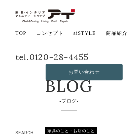
TOP
コンセプト
aiSTYLE
商品紹介
ホーム
店長日記
SOHO
tel.0120-28-4455
アイ
チェ
無垢
コー
テー
ソフ
ベッ
デス
造
の想い
aiSTYLE
ア
材の魅力
ディネー
ブル
お手入れ
ァ
保証につ
ド
ク
作・オリ
その他の
BLOG
ト
方法につ
いて
ジナルソ
商品
お問い合わせ
いて
ファ
ブログ
家具のこと・お店のこと
SEARCH