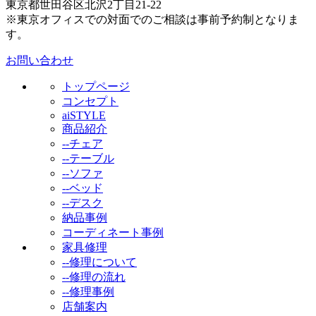
東京都世田谷区北沢2丁目21-22
※東京オフィスでの対面でのご相談は事前予約制となりま
す。
お問い合わせ
トップページ
コンセプト
aiSTYLE
商品紹介
--チェア
--テーブル
--ソファ
--ベッド
--デスク
納品事例
コーディネート事例
家具修理
--修理について
--修理の流れ
--修理事例
店舗案内