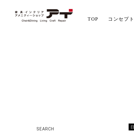
TOP
コンセプ
ホーム
店長日記
クリーニング
アイの想い
aiSTYLE
チェア
無垢材の魅力
コーディネート
テーブル
ソファ
お手入れ
SEARCH