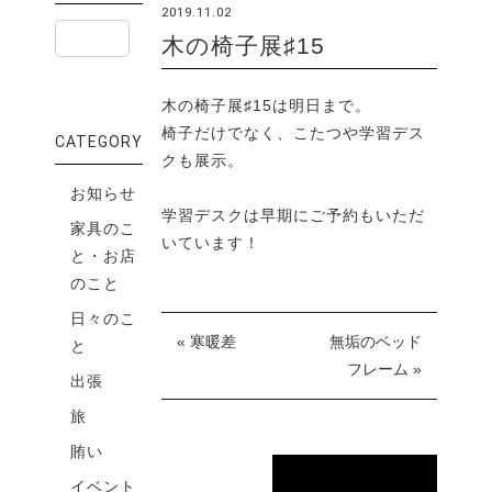
2019.11.02
木の椅子展♯15
木の椅子展♯15は明日まで。
椅子だけでなく、こたつや学習デス
CATEGORY
クも展示。
お知らせ
学習デスクは早期にご予約もいただ
家具のこ
いています！
と・お店
のこと
日々のこ
« 寒暖差
無垢のベッド
と
フレーム »
出張
旅
賄い
イベント