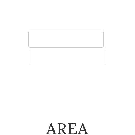
う椅子やソファ、テーブル、棚など空間に寄
り添う快適性の高い家具をご提案いたしま
す。
法人のお客様へ
建築関係のお客様へ
AREA