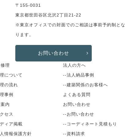
〒155-0031
東京都世田谷区北沢2丁目21-22
※東京オフィスでの対面でのご相談は事前予約制とな
ります。
お問い合わせ
具修理
法人の方へ
修理について
--法人納品事例
修理の流れ
--建築関係のお客様へ
修理事例
よくある質問
舗案内
お問い合わせ
アクセス
--お問い合わせ
メディア掲載
--コーディネート見積もり
個人情報保護方針
--資料請求