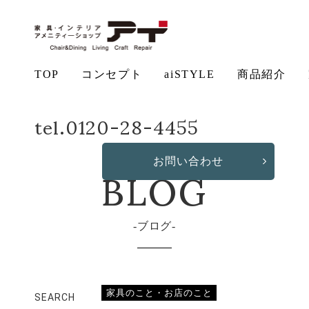
TOP
コンセプト
aiSTYLE
商品紹介
ホーム
店長日記
木の椅子展♯15
tel.0120-28-4455
アイ
チェ
無垢
コー
テー
ソフ
ベッ
デス
造
の想い
aiSTYLE
ア
材の魅力
ディネー
ブル
お手入れ
ァ
保証につ
ド
ク
作・オリ
その他の
BLOG
ト
方法につ
いて
ジナルソ
商品
お問い合わせ
いて
ファ
ブログ
家具のこと・お店のこと
SEARCH