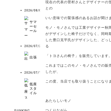
現在の代表の菅村さんとデザイナーの
との
2026/08/01
いい意味での緊張感のあるお話が聞け
サマ
ーセ
モノ・モノさんでは工業デザイナー秋
ール
がデザインした椅子だけでなく、同時
した豊口克平氏がデザインした、どっ
る
2026/07/25
「トヨさんの椅子」を販売しています
出張
これまではこのモノ・モノさんでの販
したが、
2026/07/12
この度、当店でも取り扱うことになり
低座
スタ
イル
あたらしいモノ
つくりながら、
RANKING