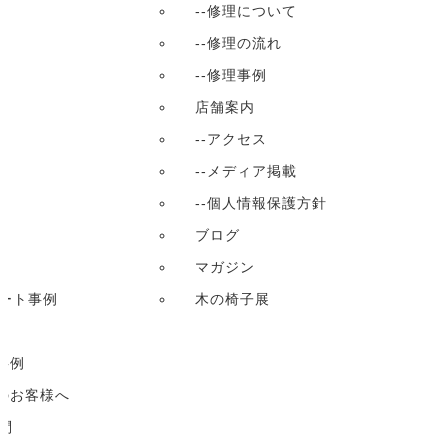
--修理について
--修理の流れ
--修理事例
店舗案内
--アクセス
--メディア掲載
--個人情報保護方針
ブログ
マガジン
ート事例
木の椅子展
事例
係のお客様へ
問