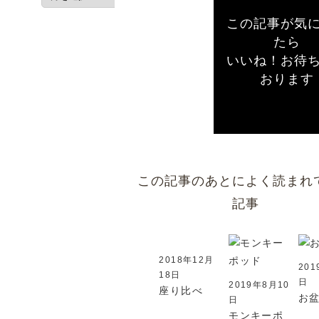
この記事が気
たら
いいね！お待
おります
この記事のあとによく読まれ
記事
2018年12月
201
18日
日
2019年8月10
座り比べ
お
日
モンキーポ