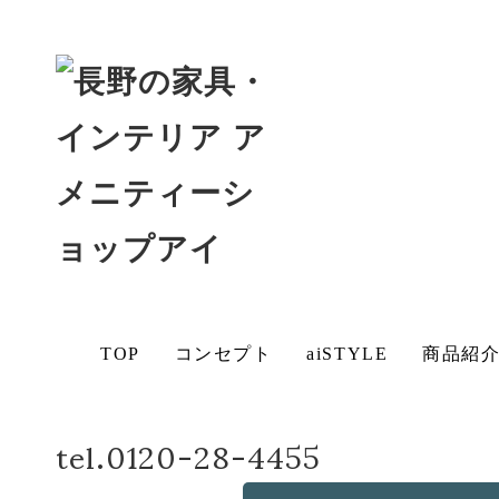
ホーム
店長日記
消費者をやめて愛用者になろう
aiSTYLE
アイの
チェア
テーブ
ソファ
ベッド
デスク
BLOG
想い
無垢材
コーデ
ル
お手入
保証に
その他
の魅力
ィネー
れ方法
ついて
の商品
ト
造作・
につい
TOP
コンセプト
aiSTYLE
商品紹
オリジ
て
ナルソ
ファ
tel.0120-28-4455
ブログ