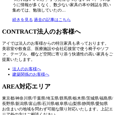
うに情報が多くなく、数少ない家具の本や雑誌を買い
集めては、勉強していたの…
続きを見る
過去の記事はこちら
CONTRACT
法人のお客様へ
アイでは法人のお客様からの特注家具も承っております。
美容室や飲食店、医療施設や会社応接室で使う椅子やソフ
ァ、テーブル、棚など空間に寄り添う快適性の高い家具をご
提案いたします。
法人のお客様へ
建築関係のお客様へ
AREA
対応エリア
東京都/神奈川県/千葉県/埼玉県/群馬県/栃木県/茨城県/福島県/
長野県/新潟県/富山県/石川県/岐阜県/山梨県/静岡県/愛知県
お住まいの地域を問わず可能な限り対応いたします。上記エ
リア外の方はご相談ください。