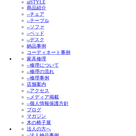
aiSTYLE
商品紹介
--チェア
--テーブル
--ソファ
--ベッド
--デスク
納品事例
コーディネート事例
家具修理
--修理について
--修理の流れ
--修理事例
店舗案内
--アクセス
--メディア掲載
--個人情報保護方針
ブログ
マガジン
木の椅子展
法人の方へ
--法人納品事例