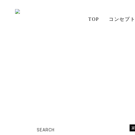
TOP
コンセプ
ホーム
店長日記
平成最後の
aiSTYLE
無垢材の魅力
テーブル
ソファ
お手入れ
アイの想い
チェア
コーディネート
SEARCH