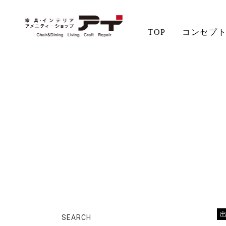
TOP
コンセプ
ホーム
店長日記
出張報告
アイの想い
aiSTYLE
チェア
無垢材の魅力
コーディネート
テーブル
ソファ
お手入れ
SEARCH