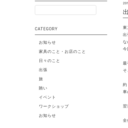
20
東
CATEGORY
出
な
お知らせ
今
家具のこと・お店のこと
日々のこと
最
出張
そ
旅
約
賄い
車
イベント
翌
ワークショップ
お知らせ
全