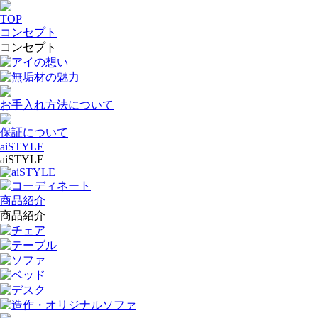
TOP
コンセプト
コンセプト
アイの想い
無垢材の魅力
お手入れ方法について
保証について
aiSTYLE
aiSTYLE
aiSTYLE
コーディネート
商品紹介
商品紹介
チェア
テーブル
ソファ
ベッド
デスク
造作・オリジナルソファ