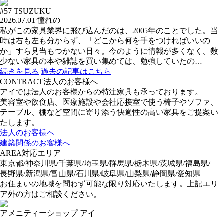
#57
TSUZUKU
2026.07.01
憧れの
私がこの家具業界に飛び込んだのは、2005年のことでした。当
時は右も左も分からず、「どこから何を手をつければいいの
か」すら見当もつかない日々。今のように情報が多くなく、数
少ない家具の本や雑誌を買い集めては、勉強していたの…
続きを見る
過去の記事はこちら
CONTRACT
法人のお客様へ
アイでは法人のお客様からの特注家具も承っております。
美容室や飲食店、医療施設や会社応接室で使う椅子やソファ、
テーブル、棚など空間に寄り添う快適性の高い家具をご提案い
たします。
法人のお客様へ
建築関係のお客様へ
AREA
対応エリア
東京都/神奈川県/千葉県/埼玉県/群馬県/栃木県/茨城県/福島県/
長野県/新潟県/富山県/石川県/岐阜県/山梨県/静岡県/愛知県
お住まいの地域を問わず可能な限り対応いたします。上記エリ
ア外の方はご相談ください。
アメニティーショップ アイ