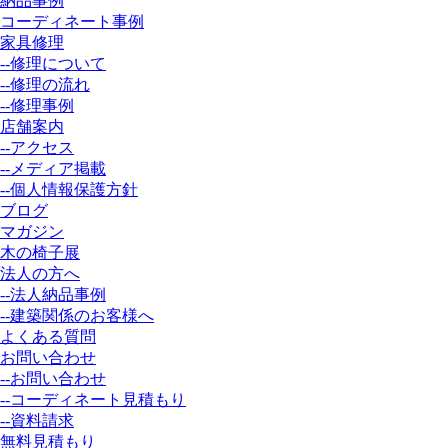
納品事例
コーディネート事例
家具修理
--修理について
--修理の流れ
--修理事例
店舗案内
--アクセス
--メディア掲載
--個人情報保護方針
ブログ
マガジン
木の椅子展
法人の方へ
--法人納品事例
--建築関係のお客様へ
よくある質問
お問い合わせ
--お問い合わせ
--コーディネート見積もり
--資料請求
無料見積もり