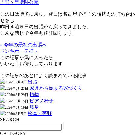
吉野ヶ里遺跡公園
この日は博多に戻り、翌日は名古屋で椅子の張替えの打ち合わ
せをし
昨日４泊５日の出張から戻ってきました。
こんな感じで今年も飛び回ります。
« 今年の最初の出張へ
ドンキホーテ様 »
この記事が気に入ったら
いいね！お待ちしております
この記事のあとによく読まれている記事
出張
2026年7月4日
家具から始まる家づくり
2026年6月23日
植物
2026年6月29日
ピアノ椅子
2026年6月15日
岐阜
2026年6月19日
松本～茅野
2026年6月5日
SEARCH
CATEGORY