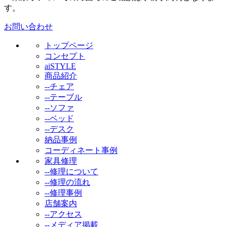
す。
お問い合わせ
トップページ
コンセプト
aiSTYLE
商品紹介
--チェア
--テーブル
--ソファ
--ベッド
--デスク
納品事例
コーディネート事例
家具修理
--修理について
--修理の流れ
--修理事例
店舗案内
--アクセス
--メディア掲載