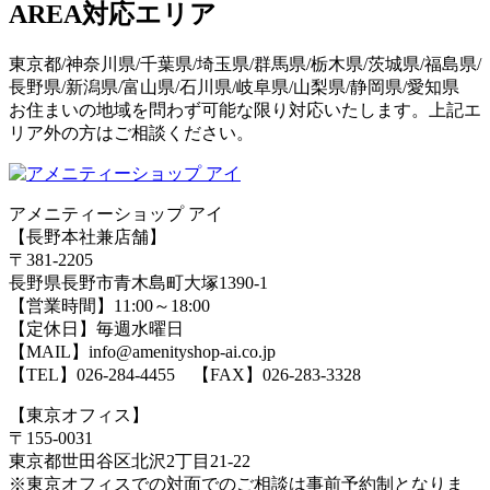
AREA
対応エリア
東京都/神奈川県/千葉県/埼玉県/群馬県/栃木県/茨城県/福島県/
長野県/新潟県/富山県/石川県/岐阜県/山梨県/静岡県/愛知県
お住まいの地域を問わず可能な限り対応いたします。上記エ
リア外の方はご相談ください。
アメニティーショップ アイ
【長野本社兼店舗】
〒381-2205
長野県長野市青木島町大塚1390-1
【営業時間】11:00～18:00
【定休日】毎週水曜日
【MAIL】info@amenityshop-ai.co.jp
【TEL】
026-284-4455
【FAX】026-283-3328
【東京オフィス】
〒155-0031
東京都世田谷区北沢2丁目21-22
※東京オフィスでの対面でのご相談は事前予約制となりま