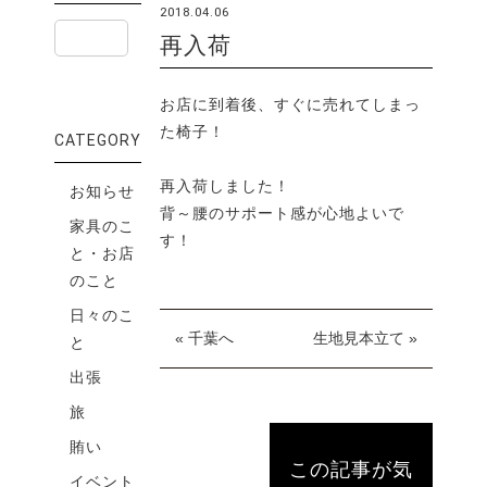
2018.04.06
再入荷
お店に到着後、すぐに売れてしまっ
た椅子！
CATEGORY
再入荷しました！
お知らせ
背～腰のサポート感が心地よいで
家具のこ
す！
と・お店
のこと
日々のこ
« 千葉へ
生地見本立て »
と
出張
旅
賄い
この記事が気
イベント