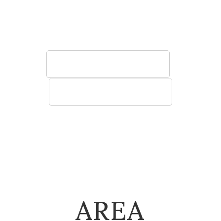
う椅子やソファ、テーブル、棚など空間に寄
り添う快適性の高い家具をご提案いたしま
す。
法人のお客様へ
建築関係のお客様へ
AREA