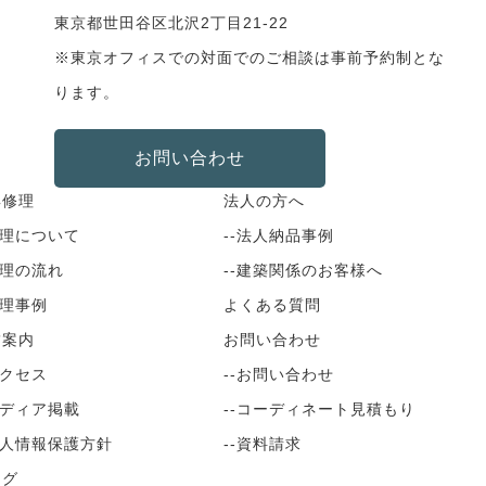
東京都世田谷区北沢2丁目21-22
※東京オフィスでの対面でのご相談は事前予約制とな
ります。
お問い合わせ
具修理
法人の方へ
修理について
--法人納品事例
修理の流れ
--建築関係のお客様へ
修理事例
よくある質問
舗案内
お問い合わせ
アクセス
--お問い合わせ
メディア掲載
--コーディネート見積もり
個人情報保護方針
--資料請求
ログ