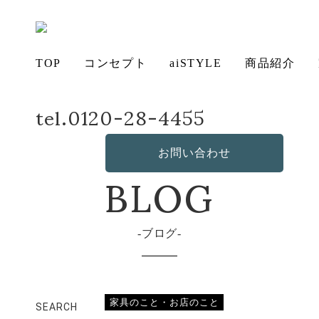
TOP
コンセプト
aiSTYLE
商品紹介
tel.0120-28-4455
ホーム
店長日記
再入荷
アイ
チェ
無垢
コー
テー
ソフ
ベッ
デス
造
の想い
aiSTYLE
ア
材の魅力
ディネー
ブル
お手入れ
ァ
保証につ
ド
ク
作・オリ
その他の
BLOG
お問い合わせ
ト
方法につ
いて
ジナルソ
商品
いて
ファ
ブログ
家具のこと・お店のこと
SEARCH