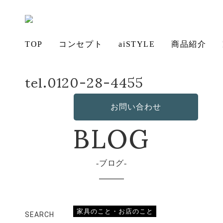
TOP
コンセプト
aiSTYLE
商品紹介
tel.0120-28-4455
ホーム
店長日記
メープル
アイ
チェ
無垢
コー
テー
ソフ
ベッ
デス
造
の想い
aiSTYLE
ア
材の魅力
ディネー
ブル
お手入れ
ァ
保証につ
ド
ク
作・オリ
その他の
BLOG
お問い合わせ
ト
方法につ
いて
ジナルソ
商品
いて
ファ
ブログ
家具のこと・お店のこと
SEARCH