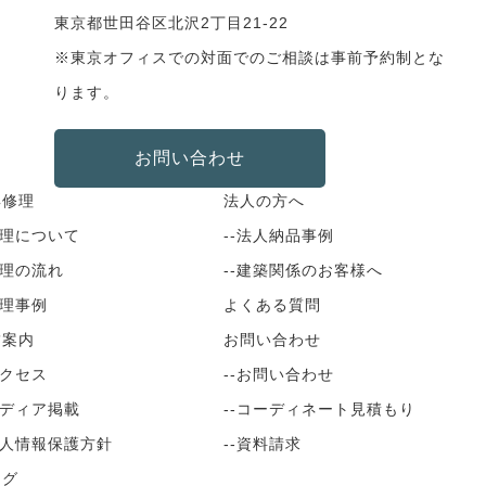
東京都世田谷区北沢2丁目21-22
※東京オフィスでの対面でのご相談は事前予約制とな
ります。
お問い合わせ
具修理
法人の方へ
修理について
--法人納品事例
修理の流れ
--建築関係のお客様へ
修理事例
よくある質問
舗案内
お問い合わせ
アクセス
--お問い合わせ
メディア掲載
--コーディネート見積もり
個人情報保護方針
--資料請求
ログ