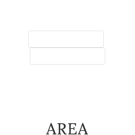
う椅子やソファ、テーブル、棚など空間に寄
り添う快適性の高い家具をご提案いたしま
す。
法人のお客様へ
建築関係のお客様へ
AREA