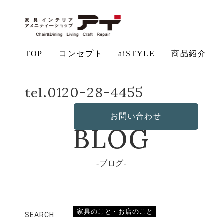
TOP
コンセプト
aiSTYLE
商品紹介
ホーム
店長日記
ロングセラー＆ベストセラー
tel.0120-28-4455
アイ
チェ
無垢
コー
テー
ソフ
ベッ
デス
造
の想い
aiSTYLE
ア
材の魅力
ディネー
ブル
お手入れ
ァ
保証につ
ド
ク
作・オリ
その他の
BLOG
ト
方法につ
いて
ジナルソ
商品
お問い合わせ
いて
ファ
ブログ
家具のこと・お店のこと
SEARCH