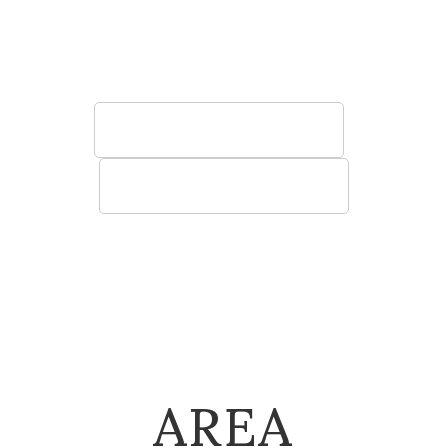
う椅子やソファ、テーブル、棚など空間に寄
り添う快適性の高い家具をご提案いたしま
す。
法人のお客様へ
建築関係のお客様へ
AREA