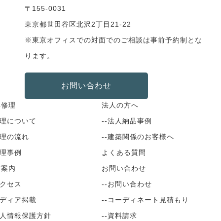
〒155-0031
東京都世田谷区北沢2丁目21-22
※東京オフィスでの対面でのご相談は事前予約制とな
ります。
お問い合わせ
具修理
法人の方へ
修理について
--法人納品事例
修理の流れ
--建築関係のお客様へ
修理事例
よくある質問
舗案内
お問い合わせ
アクセス
--お問い合わせ
メディア掲載
--コーディネート見積もり
個人情報保護方針
--資料請求