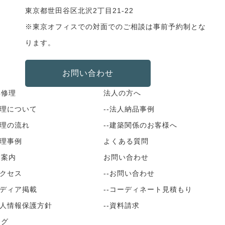
東京都世田谷区北沢2丁目21-22
※東京オフィスでの対面でのご相談は事前予約制とな
ります。
お問い合わせ
具修理
法人の方へ
修理について
--法人納品事例
修理の流れ
--建築関係のお客様へ
修理事例
よくある質問
舗案内
お問い合わせ
アクセス
--お問い合わせ
メディア掲載
--コーディネート見積もり
個人情報保護方針
--資料請求
ログ