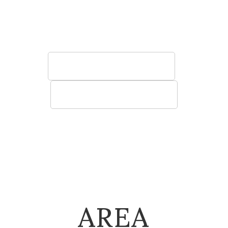
う椅子やソファ、テーブル、棚など空間に寄
り添う快適性の高い家具をご提案いたしま
す。
法人のお客様へ
建築関係のお客様へ
AREA