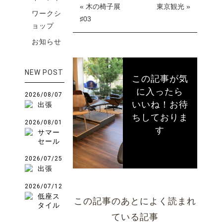
« 木の椅子展
東京観光 »
ワークシ
♯03
ョップ
お知らせ
NEW POST
この記事が気
に入ったら
2026/08/07
いいね！お待
出張
ちしておりま
2026/08/01
す
サマー
セール
2026/07/25
出張
2026/07/12
低座ス
この記事のあとによく読まれ
タイル
ている記事