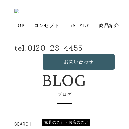
TOP
コンセプト
aiSTYLE
商品紹介
tel.0120-28-4455
ホーム
店長日記
6月11日（日）まで！
アイ
チェ
コー
ソフ
ベッ
デス
造
の想い
aiSTYLE
ア
ディネー
お手入れ
ァ
保証につ
ド
ク
作・オリ
その他の
BLOG
無垢材の
テーブル
お問い合わせ
ト
方法につ
いて
ジナルソ
商品
魅力
いて
ファ
ブログ
家具のこと・お店のこと
SEARCH