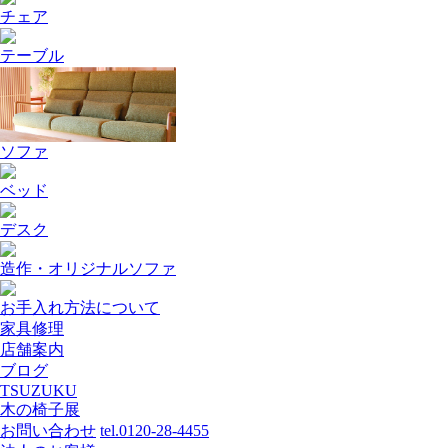
チェア
テーブル
ソファ
ベッド
デスク
造作・オリジナルソファ
お手入れ方法について
家具修理
店舗案内
ブログ
TSUZUKU
木の椅子展
お問い合わせ
tel.0120-28-4455