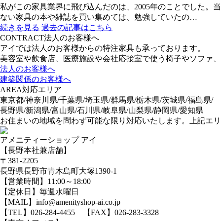
私がこの家具業界に飛び込んだのは、2005年のことでした
ない家具の本や雑誌を買い集めては、勉強していたの…
続きを見る
過去の記事はこちら
CONTRACT
法人のお客様へ
アイでは法人のお客様からの特注家具も承っております。
美容室や飲食店、医療施設や会社応接室で使う椅子やソファ、
法人のお客様へ
建築関係のお客様へ
AREA
対応エリア
東京都/神奈川県/千葉県/埼玉県/群馬県/栃木県/茨城県/福島県/
長野県/新潟県/富山県/石川県/岐阜県/山梨県/静岡県/愛知県
お住まいの地域を問わず可能な限り対応いたします。上記エリ
アメニティーショップ アイ
【長野本社兼店舗】
〒381-2205
長野県長野市青木島町大塚1390-1
【営業時間】11:00～18:00
【定休日】毎週水曜日
【MAIL】info@amenityshop-ai.co.jp
【TEL】
026-284-4455
【FAX】026-283-3328