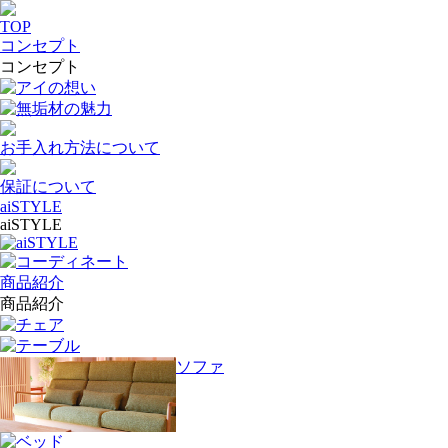
TOP
コンセプト
コンセプト
アイの想い
無垢材の魅力
お手入れ方法について
保証について
aiSTYLE
aiSTYLE
aiSTYLE
コーディネート
商品紹介
商品紹介
チェア
テーブル
ソファ
ベッド