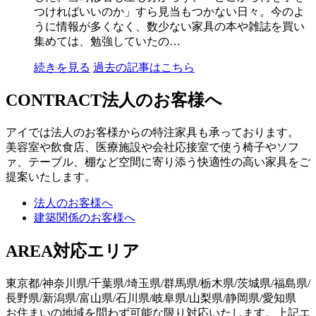
つければいいのか」すら見当もつかない日々。今のよ
うに情報が多くなく、数少ない家具の本や雑誌を買い
集めては、勉強していたの…
続きを見る
過去の記事はこちら
CONTRACT
法人のお客様へ
アイでは法人のお客様からの特注家具も承っております。
美容室や飲食店、医療施設や会社応接室で使う椅子やソフ
ァ、テーブル、棚など空間に寄り添う快適性の高い家具をご
提案いたします。
法人のお客様へ
建築関係のお客様へ
AREA
対応エリア
東京都/神奈川県/千葉県/埼玉県/群馬県/栃木県/茨城県/福島県/
長野県/新潟県/富山県/石川県/岐阜県/山梨県/静岡県/愛知県
お住まいの地域を問わず可能な限り対応いたします。上記エ