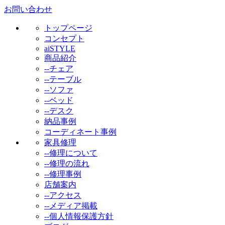
お問い合わせ
トップページ
コンセプト
aiSTYLE
商品紹介
--チェア
--テーブル
--ソファ
--ベッド
--デスク
納品事例
コーディネート事例
家具修理
--修理について
--修理の流れ
--修理事例
店舗案内
--アクセス
--メディア掲載
--個人情報保護方針