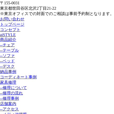
〒155-0031
東京都世田谷区北沢2丁目21-22
※東京オフィスでの対面でのご相談は事前予約制となります。
お問い合わせ
トップページ
コンセプト
aiSTYLE
商品紹介
--チェア
--テーブル
--ソファ
--ベッド
--デスク
納品事例
コーディネート事例
家具修理
--修理について
--修理の流れ
--修理事例
店舗案内
--アクセス