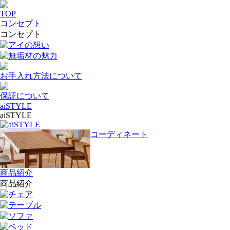
TOP
コンセプト
コンセプト
アイの想い
無垢材の魅力
お手入れ方法について
保証について
aiSTYLE
aiSTYLE
aiSTYLE
コーディネート
商品紹介
商品紹介
チェア
テーブル
ソファ
ベッド