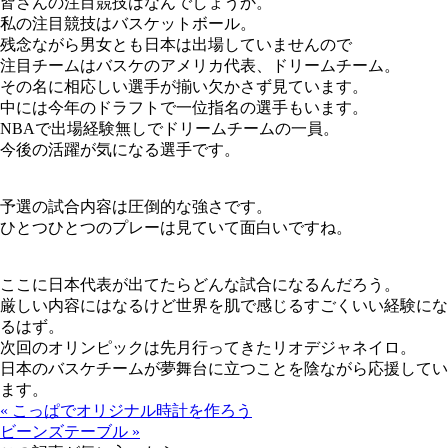
皆さんの注目競技はなんでしょうか。
私の注目競技はバスケットボール。
残念ながら男女とも日本は出場していませんので
注目チームはバスケのアメリカ代表、ドリームチーム。
その名に相応しい選手が揃い欠かさず見ています。
中には今年のドラフトで一位指名の選手もいます。
NBAで出場経験無しでドリームチームの一員。
今後の活躍が気になる選手です。
予選の試合内容は圧倒的な強さです。
ひとつひとつのプレーは見ていて面白いですね。
ここに日本代表が出てたらどんな試合になるんだろう。
厳しい内容にはなるけど世界を肌で感じるすごくいい経験にな
るはず。
次回のオリンピックは先月行ってきたリオデジャネイロ。
日本のバスケチームが夢舞台に立つことを陰ながら応援してい
ます。
« こっぱでオリジナル時計を作ろう
ビーンズテーブル »