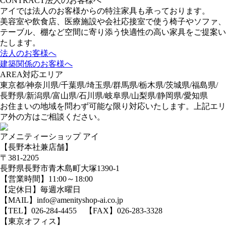
CONTRACT
法人のお客様へ
アイでは法人のお客様からの特注家具も承っております。
美容室や飲食店、医療施設や会社応接室で使う椅子やソファ、
テーブル、棚など空間に寄り添う快適性の高い家具をご提案い
たします。
法人のお客様へ
建築関係のお客様へ
AREA
対応エリア
東京都/神奈川県/千葉県/埼玉県/群馬県/栃木県/茨城県/福島県/
長野県/新潟県/富山県/石川県/岐阜県/山梨県/静岡県/愛知県
お住まいの地域を問わず可能な限り対応いたします。上記エリ
ア外の方はご相談ください。
アメニティーショップ アイ
【長野本社兼店舗】
〒381-2205
長野県長野市青木島町大塚1390-1
【営業時間】11:00～18:00
【定休日】毎週水曜日
【MAIL】info@amenityshop-ai.co.jp
【TEL】
026-284-4455
【FAX】026-283-3328
【東京オフィス】