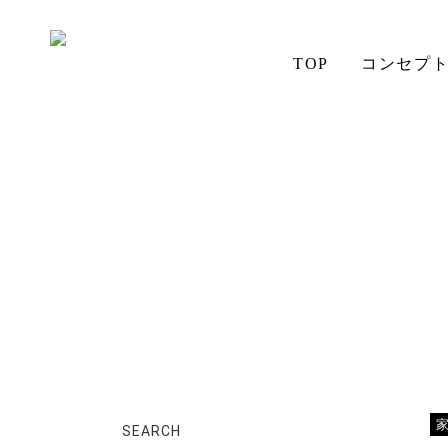
TOP
コンセプ
ホーム
店長日記
ダイニング
アイの想い
aiSTYLE
チェア
無垢材の魅力
コーディネート
テーブル
ソファ
お手入れ
SEARCH