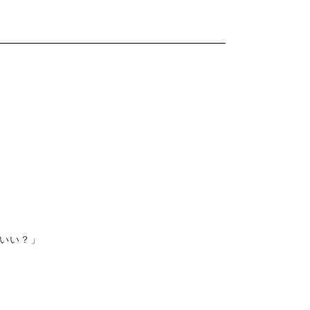
。
いい？」