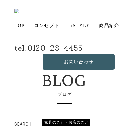
TOP
コンセプト
aiSTYLE
商品紹介
tel.0120-28-4455
ホーム
店長日記
乾燥注意
アイ
チェ
無垢
コー
テー
ソフ
ベッ
デス
造
の想い
aiSTYLE
ア
材の魅力
ディネー
ブル
お手入れ
ァ
保証につ
ド
ク
作・オリ
その他の
BLOG
お問い合わせ
ト
方法につ
いて
ジナルソ
商品
いて
ファ
ブログ
家具のこと・お店のこと
SEARCH